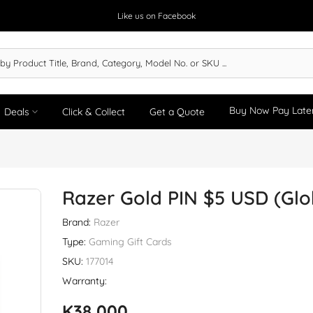
Like us on Facebook
Buy Now Pay Late
Deals
Click & Collect
Get a Quote
Razer Gold PIN $5 USD (Glo
Brand:
Razer
Type:
Gaming Gift Cards
SKU:
177014
Warranty:
K38,000