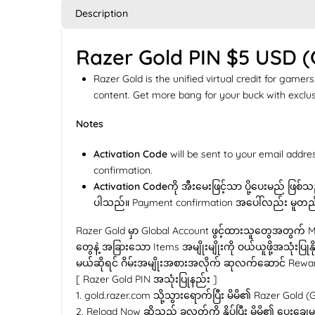
Description
Razer Gold PIN $5 USD (
Razer Gold is the unified virtual credit for ga
content. Get more bang for your buck with exclu
Notes
Activation Code
will be sent to your email addre
confirmation.
Activation Code
ကို အီးမေးဖြင့်သာ ပို့ပေးမည် ဖြစ်သည
ပါသည်။ Payment confirmation အပေါ်လည်း မူတ
Razer Gold မှာ Global Account ဖွင့်ထားသူတွေအတွက် M
တွေနဲ့ အခြားသော Items အမျိုးမျိုးကို ဝယ်ယူဖို့အသုံးပြု
မယ်ဆိုရင် ဂိမ်းအမျိုးအစားအလိုက် ဆုလက်ဆောင် Rewar
[ Razer Gold PIN အသုံးပြုနည်း ]
1. gold.razer.com သို့သွားရောက်ပြီး မိမိ၏ Razer Gold (
2. Reload Now ဆိုသည့် ခလုတ်ကို နှိပ်ပြီး မိမိ၏ ပေးခ