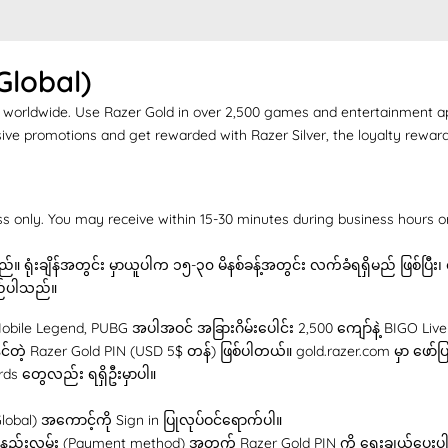
Global)
mers worldwide. Use Razer Gold in over 2,500 games and entertainment 
sive promotions and get rewarded with Razer Silver, the loyalty rewa
ss only. You may receive within 15-30 minutes during business hours 
်။ ရုံးချိန်အတွင်း မှာယူပါက ၁၅-၃၀ မိနစ်ခန့်အတွင်း လက်ခံရရှိမည် ဖြစ်ပြီး၊ ရု
ည်ပါသည်။
obile Legend, PUBG အပါအဝင် အခြားဂိမ်းပေါင်း 2,500 ကျော်နဲ့ BIGO Li
နိုင်တဲ့ Razer Gold PIN (USD 5$ တန်) ဖြစ်ပါတယ်။ gold.razer.com မှာ ဖော်
ds တွေလည်း ရရှိဦးမှာပါ။
Global) အကောင့်ကို Sign in ပြုလုပ်ဝင်ရောက်ပါ။
ျေမှုနည်းလမ်း (Payment method) အတွက် Razer Gold PIN ကို ရွေးချယ်ပေးပ