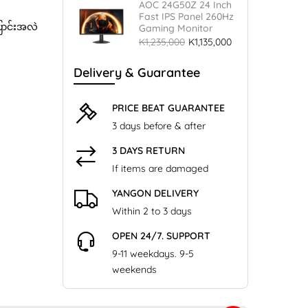
AOC 24G50Z 24 Inch
Fast IPS Panel 260Hz
ြောင်းအလဲ
Gaming Monitor
K1,235,000
K1,135,000
Delivery & Guarantee
PRICE BEAT GUARANTEE
3 days before & after
3 DAYS RETURN
If items are damaged
YANGON DELIVERY
Within 2 to 3 days
OPEN 24/7. SUPPORT
9-11 weekdays. 9-5
weekends