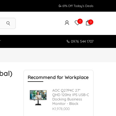
🥳 61% Off Today's Deals
0
0
r
0976 544 1707
bal)
Recommend for Workplace
AOC Q27P4C 27"
QHD 120Hz IPS USB-C
Docking Business
Monitor - Black
K1,978,000