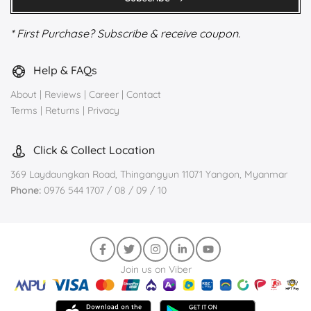
* First Purchase? Subscribe & receive coupon.
Help & FAQs
About
|
Reviews
|
Career
|
Contact
Terms
|
Returns
|
Privacy
Click & Collect Location
369 Laydaungkan Road, Thingangyun 11071 Yangon, Myanmar
Phone:
0976 544 1707 / 08 / 09 / 10
Join us on Viber