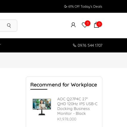
🥳 61% Off Today's Deals
0
0
r
0976 544 1707
Recommend for Workplace
AOC Q27P4C 27"
QHD 120Hz IPS USB-C
Docking Business
Monitor - Black
K1,978,000