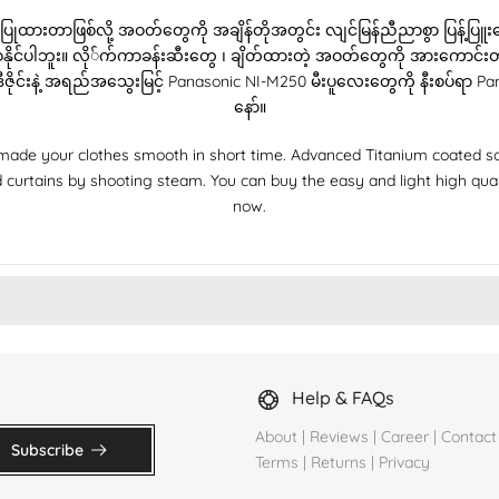
ုထားတာဖြစ်လို့ အဝတ်တွေကို အချိန်တိုအတွင်း လျင်မြန်ညီညာစွာ ပြန့်ပြူးစေနို
နိုင်ပါဘူး။ လို်က်ကာခန်းဆီးတွေ ၊ ချိတ်ထားတဲ့ အဝတ်တွေကို အားကောင်းတဲ့ 
ဒီဇိုင်းနဲ့ အရည်အသွေးမြင့် Panasonic NI-M250 မီးပူလေးတွေကို နီးစပ်ရာ
နော်။
ade your clothes smooth in short time. Advanced Titanium coated sol
 curtains by shooting steam. You can buy the easy and light high qu
now.
Help & FAQs
About
|
Reviews
|
Career
|
Contact
Subscribe
Terms
|
Returns
|
Privacy