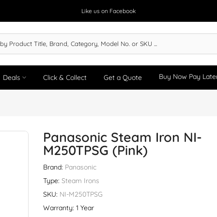
Like us on Facebook
Buy Now Pay Late
Deals
Click & Collect
Get a Quote
Panasonic Steam Iron NI-
M250TPSG (Pink)
Brand:
Panasonic
Type:
Steam Irons
SKU:
NI-M250TPSG
Warranty: 1 Year