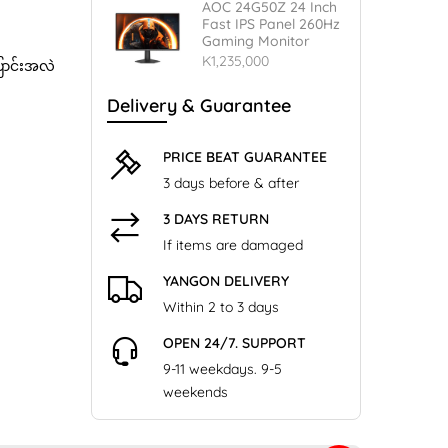
AOC 24G50Z 24 Inch
Fast IPS Panel 260Hz
Gaming Monitor
K1,235,000
ြောင်းအလဲ
Delivery & Guarantee
PRICE BEAT GUARANTEE
3 days before & after
3 DAYS RETURN
If items are damaged
YANGON DELIVERY
Within 2 to 3 days
OPEN 24/7. SUPPORT
9-11 weekdays. 9-5
weekends