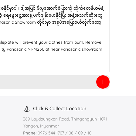
င်မှာပါ။ ဒါ့အပြင် မီးပူအောက်ခံပြားကို တိုက်တေနီယမ်နဲံ့
ရေနွေးငွေ့အားနဲ့ ပက်ဖျန်းပေးနိုင်ပြီး အနံ့အသက်ဆိုးတွေ
 Panasonic Showroom တိုင်းမှာ အခုပဲအပြေးဝယ်လိုက်တော့
eplate will prevent your clothes from burn. Remove
ality Panasonic NI-M250 at near Panasonic showroom
Click & Collect Location
369 Laydaungkan Road, Thingangyun 11071
Yangon, Myanmar
Phone:
0976 544 1707 / 08 / 09 / 10