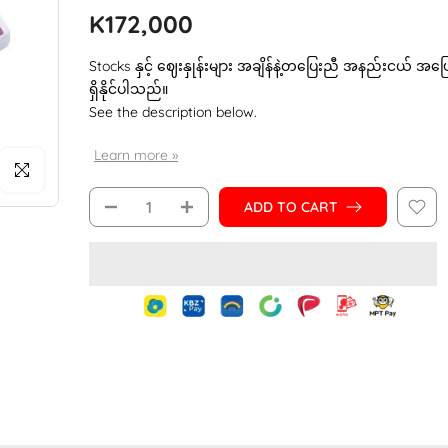
K172,000
Stocks နှင့် ဈေးနှုန်းများ အချိန်နဲ့တပြေးညီ အနည်းငယ် အပ
ရှိနိုင်ပါသည်။
See the description below.
Learn more »
Click to enlarge
ADD TO CART